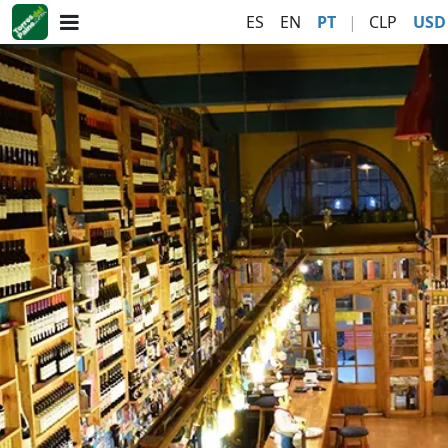
ES
EN
PT
|
CLP
USD