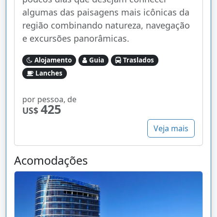
algumas das paisagens mais icônicas da
região combinando natureza, navegação
e excursões panorâmicas.
Alojamento
Guia
Traslados
Lanches
por pessoa, de
425
US$
Veja mais
Acomodações