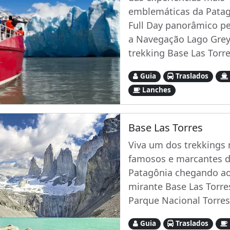
emblemáticas da Pata
Full Day panorâmico pe
a Navegação Lago Grey
trekking Base Las Torre
Guia
Traslados
Lanches
Base Las Torres
Viva um dos trekkings
famosos e marcantes 
Patagônia chegando ao
mirante Base Las Torre
Parque Nacional Torres
Guia
Traslados