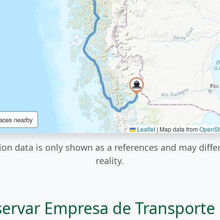
aces nearby
Leaflet
|
Map data from
OpenSt
ion data is only shown as a references and may diffe
reality.
ervar Empresa de Transporte 