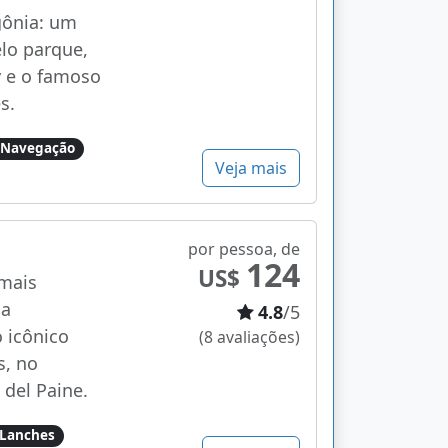
gônia: um
lo parque,
 e o famoso
s.
Navegação
Veja mais
por pessoa, de
124
US$
 mais
da
4.8
/5
 icônico
(8 avaliações)
s, no
 del Paine.
Lanches