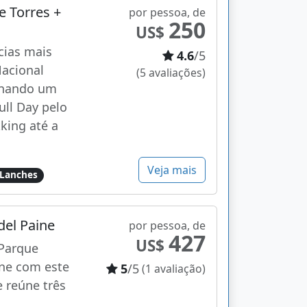
e Torres +
por pessoa, de
250
US$
cias mais
4.6
/5
acional
(5 avaliações)
inando um
ll Day pelo
king até a
Veja mais
Lanches
del Paine
por pessoa, de
427
US$
Parque
ine com este
5
/5
(1 avaliação)
 reúne três