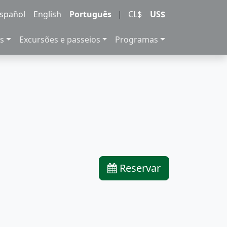
spañol
English
Português
|
CL$
US$
s
Excursões e passeios
Programas
Reservar