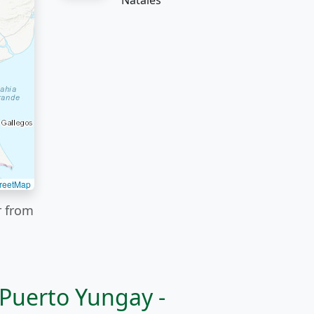
Natales
reetMap
r from
Puerto Yungay -