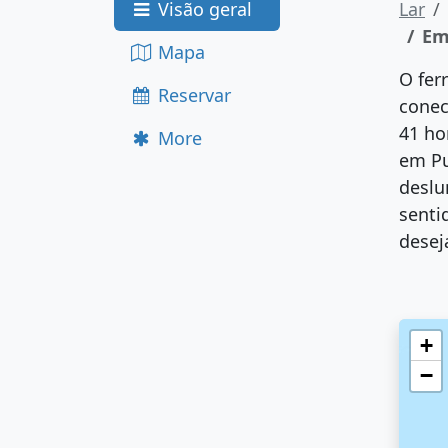
Visão geral
Lar
Em
Mapa
O fer
Reservar
conec
41 ho
More
em Pu
deslu
senti
desej
+
−