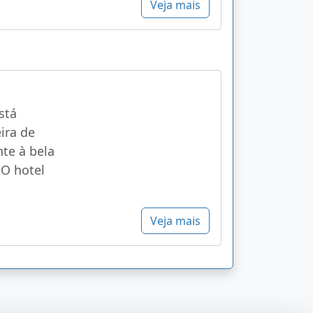
Veja mais
stá
eira de
nte à bela
 O hotel
Veja mais