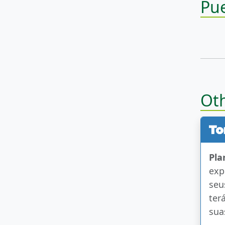
Pue
Oth
Pla
exp
seu
ter
sua