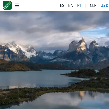
ES
EN
PT
|
CLP
USD