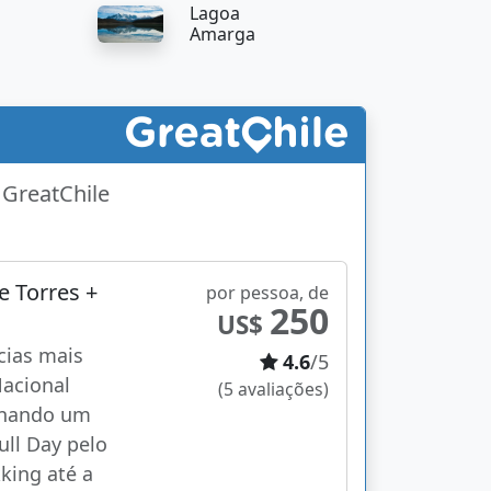
Lagoa
Amarga
 GreatChile
e Torres +
por pessoa, de
250
US$
cias mais
4.6
/5
acional
(5 avaliações)
inando um
ll Day pelo
king até a