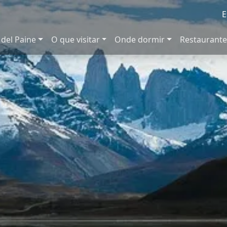
E
 del Paine
O que visitar
Onde dormir
Restaurante