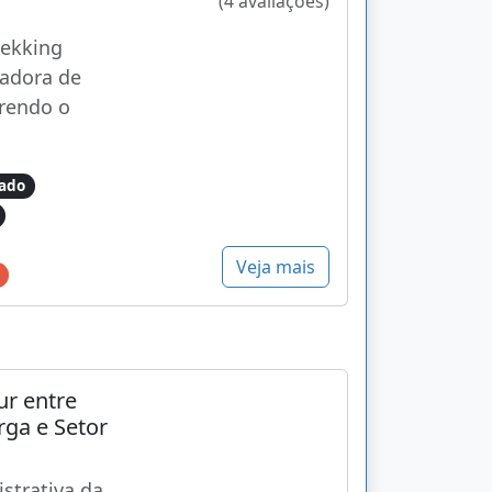
(4 avaliações)
rekking
iadora de
rrendo o
ado
Veja mais
ur entre
ga e Setor
strativa da