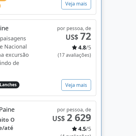
Veja mais
aine
por pessoa, de
72
US$
 paisagens
e Nacional
4.8
/5
ma excursão
(17 avaliações)
indo de
Veja mais
Lanches
 Paine
por pessoa, de
2 629
US$
uito O
e/até
4.5
/5