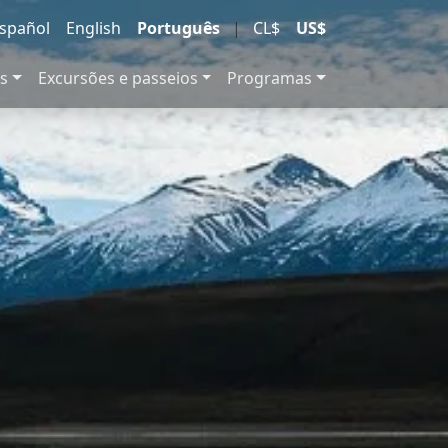
spañol
English
Português
|
CL$
US$
s
Excursões e passeios
Programas