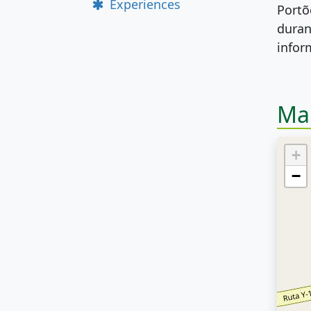
Experiences
Portõ
duran
infor
Ma
+
−