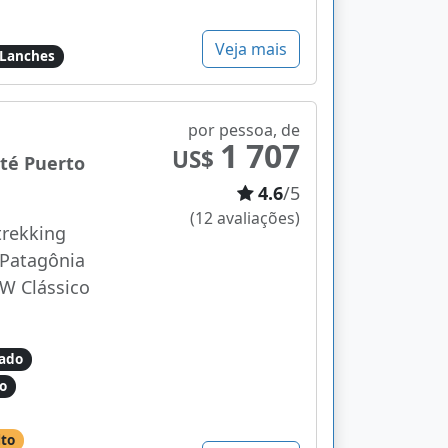
Veja mais
Lanches
por pessoa, de
1 707
US$
até Puerto
4.6
/5
(12 avaliações)
trekking
 Patagônia
 W Clássico
ado
o
lto