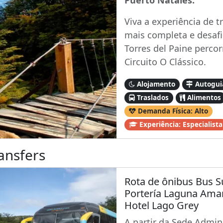
Puerto Natales.
Viva a experiência de t
mais completa e desaf
Torres del Paine perco
Circuito O Clássico.
Alojamento
Autogui
Traslados
Alimentos
Demanda Física: Alto
Experiência: Especialista
ansfers
Rota de ônibus Bus S
Portería Laguna Amar
Hotel Lago Grey
A partir da Sede Admini