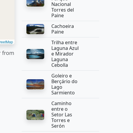
Nacional
Torres del
Paine
Cachoeira
Paine
reetMap
Trilha entre
Laguna Azul
r from
e Mirador
Laguna
Cebolla
Goleiro e
Berçário do
Lago
Sarmiento
Caminho
entre o
Setor Las
Torres e
Serón