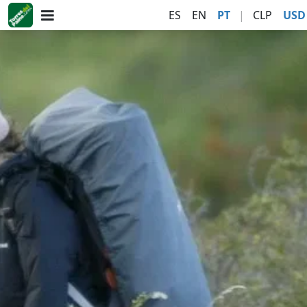
ES
EN
PT
|
CLP
USD