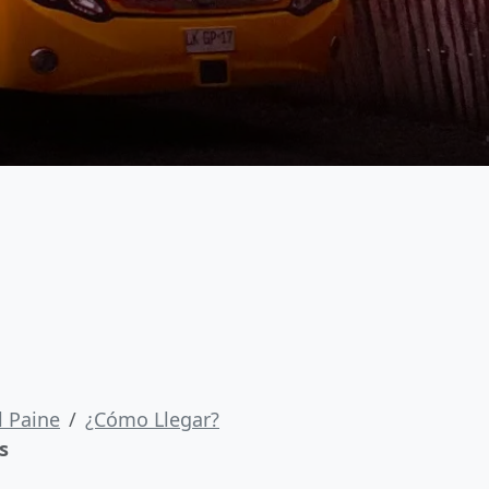
l Paine
¿Cómo Llegar?
s