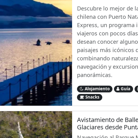
Descubre lo mejor de l
chilena con Puerto Nat
Express, un programa i
viajeros con pocos día
desean conocer alguno
paisajes más icónicos d
combinando naturaleza
navegación y excursio
panorámicas.
Alojamiento
Guía
Snacks
Avistamiento de Ball
Glaciares desde Punt
Navegación al Parque 