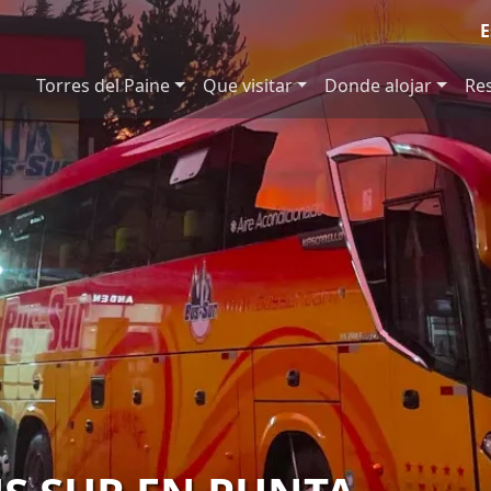
E
Torres del Paine
Que visitar
Donde alojar
Re