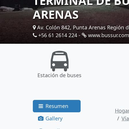
TERMINAL DE BU
ARENAS
Av. Colón 842, Punta Arenas Región de
+56 61 2614 224
-
www.bussur.com/
Estación de buses
Resumen
Hoga
Gallery
Vía