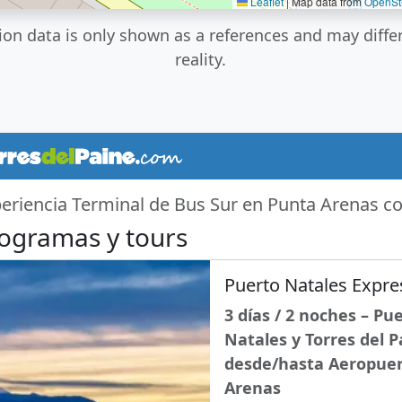
Leaflet
|
Map data from
OpenSt
ion data is only shown as a references and may diffe
reality.
eriencia Terminal de Bus Sur en Punta Arenas c
ogramas y tours
Puerto Natales Expre
3 días / 2 noches – Pu
Natales y Torres del P
desde/hasta Aeropue
Arenas