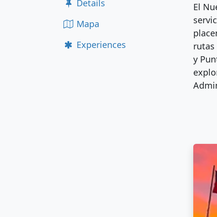
Details
El Nu
servi
Mapa
place
Experiences
rutas
y Pun
explo
Admin