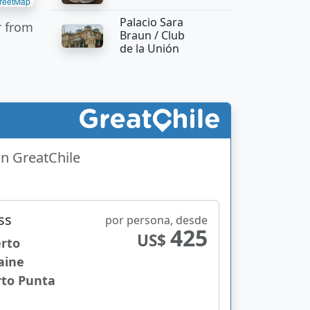
reetMap
Palacio Sara
r from
Braun / Club
de la Unión
on GreatChile
ss
por persona, desde
425
US$
erto
aine
rto Punta