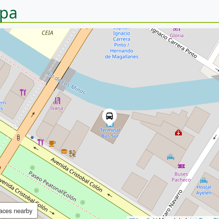
pa
aces nearby