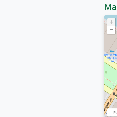
Ma
+
−
Pl