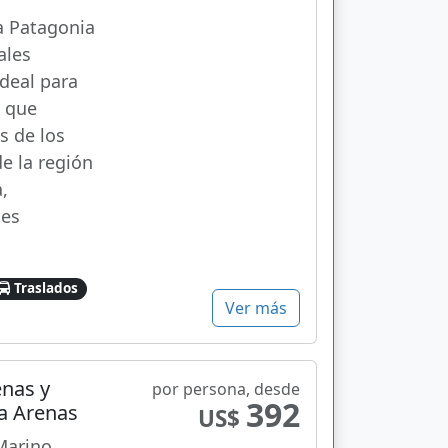
a Patagonia
ales
deal para
s que
s de los
e la región
,
nes
Traslados
Ver más
enas y
por persona, desde
392
a Arenas
US$
Marino