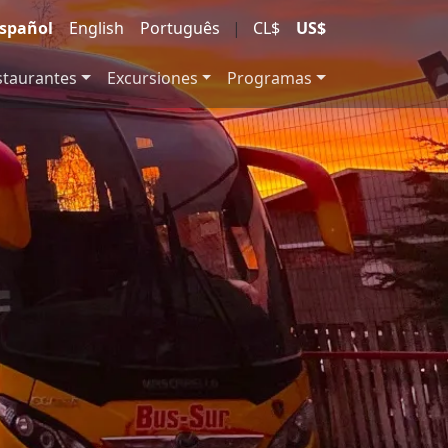
spañol
English
Português
|
CL$
US$
staurantes
Excursiones
Programas