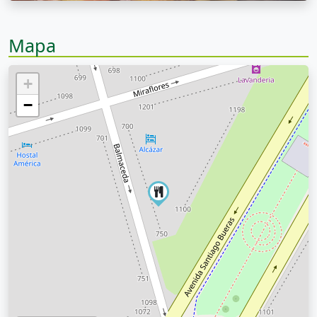
Mapa
+
−