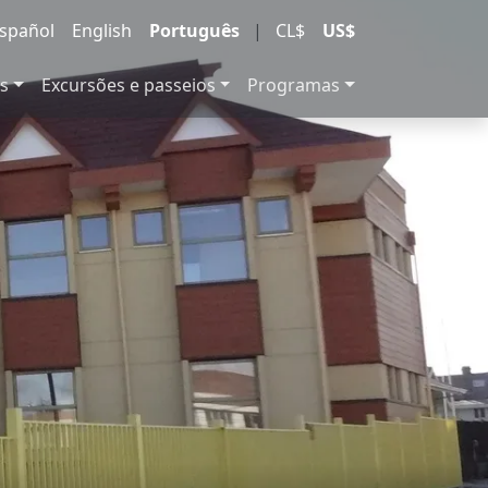
spañol
English
Português
|
CL$
US$
s
Excursões e passeios
Programas