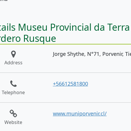
ails Museu Provincial da Terr
rdero Rusque
Jorge Shythe, N°71, Porvenir, Ti
Address
+56612581800
Telephone
www.muniporvenir.cl/
Website