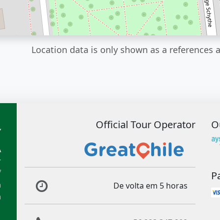
Location data is only shown as a references a
Official Tour Operator
O
A
r
f
P
m
De volta em 5 horas
m