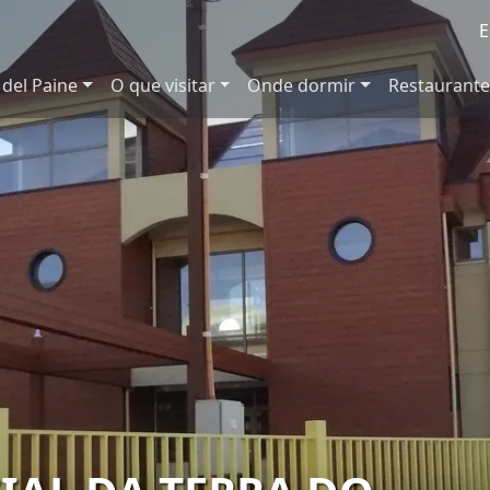
E
 del Paine
O que visitar
Onde dormir
Restaurante