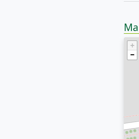
Ma
+
−