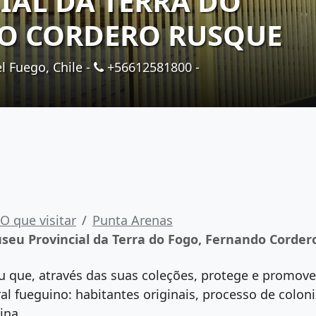
IAL DA TERRA DO
O CORDERO RUSQUE
el Fuego, Chile -
+56612581800
-
O que visitar
Punta Arenas
seu Provincial da Terra do Fogo, Fernando Corde
 que, através das suas coleções, protege e promove 
ral fueguino: habitantes originais, processo de colon
ina