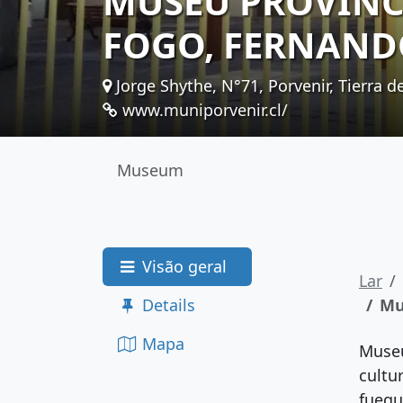
MUSEU PROVINC
FOGO, FERNAND
Jorge Shythe, N°71, Porvenir, Tierra d
www.muniporvenir.cl/
Museum
Visão geral
Lar
Details
Mu
Mapa
Museu
cultu
fuegu