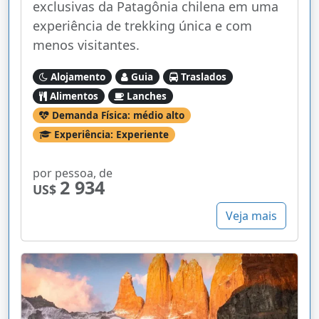
exclusivas da Patagônia chilena em uma
experiência de trekking única e com
menos visitantes.
Alojamento
Guia
Traslados
Alimentos
Lanches
Demanda Física: médio alto
Experiência: Experiente
por pessoa, de
2 934
US$
Veja mais