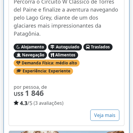
Percorra o Circuito W Clássico de Torres
del Paine e finalize a aventura navegando
pelo Lago Grey, diante de um dos
glaciares mais impressionantes da
Patagônia.
Alojamento
Autoguiado
Traslados
Navegação
Alimentos
Demanda Física: médio alto
Experiência: Experiente
por pessoa, de
1 846
US$
4.3
/5
(3 avaliações)
Veja mais