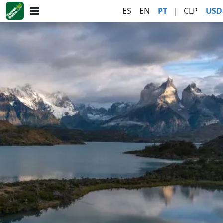
ES
EN
PT
|
CLP
USD