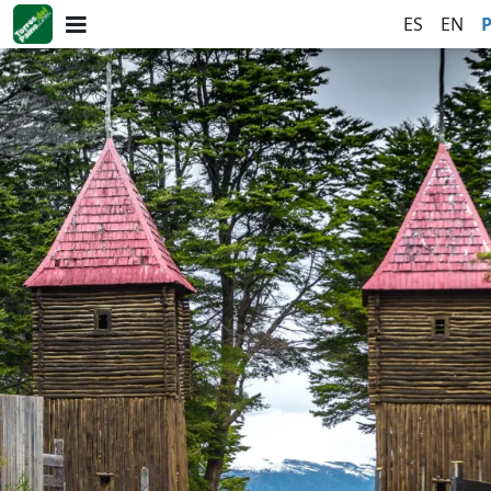
ES
EN