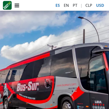
ES
EN
PT
|
CLP
USD