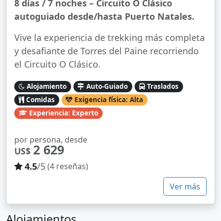
8 días / 7 noches – Circuito O Clásico
autoguiado desde/hasta Puerto Natales.
Vive la experiencia de trekking más completa
y desafiante de Torres del Paine recorriendo
el Circuito O Clásico.
Alojamiento
Auto-Guiado
Traslados
Comidas
Exigencia física: Alta
Experiencia: Experto
por persona, desde
2 629
US$
4.5
/5
(4 reseñas)
Ver más
Alojamientos