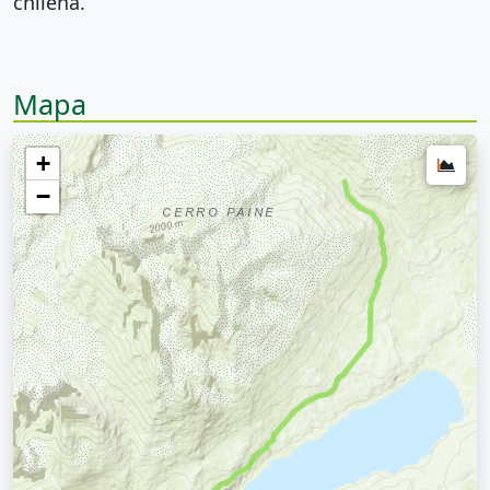
chilena.
Mapa
+
−