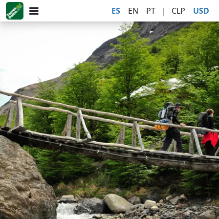
ES
EN
PT
|
CLP
USD