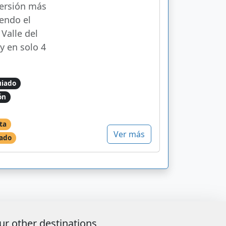
versión más
iendo el
 Valle del
ey en solo 4
uiado
ón
ta
Ver más
tado
ur other destinations