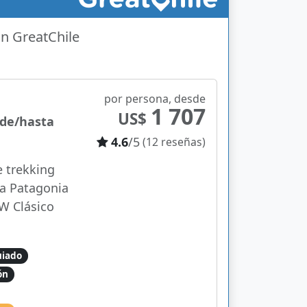
on GreatChile
por persona, desde
1 707
US$
sde/hasta
4.6
/5
(12 reseñas)
e trekking
a Patagonia
 W Clásico
uiado
ón