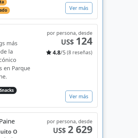
ta
Ver más
tado
por persona, desde
124
US$
ngs más
de la
4.8
/5
(8 reseñas)
icónico
s en Parque
ne.
Snacks
Ver más
 Paine
por persona, desde
2 629
US$
cuito O