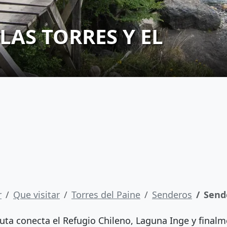
LAS TORRES Y EL
r
Que visitar
Torres del Paine
Senderos
Sende
ruta conecta el Refugio Chileno, Laguna Inge y final