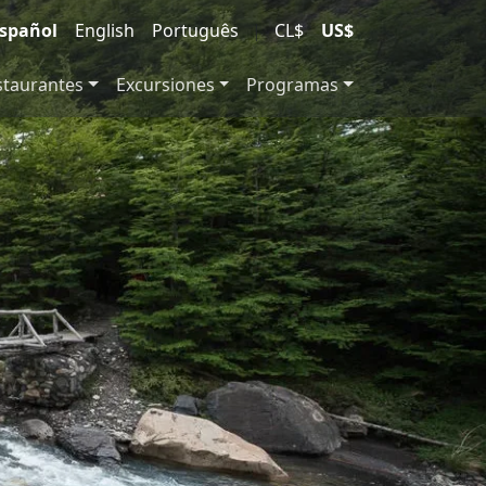
spañol
English
Português
|
CL$
US$
staurantes
Excursiones
Programas