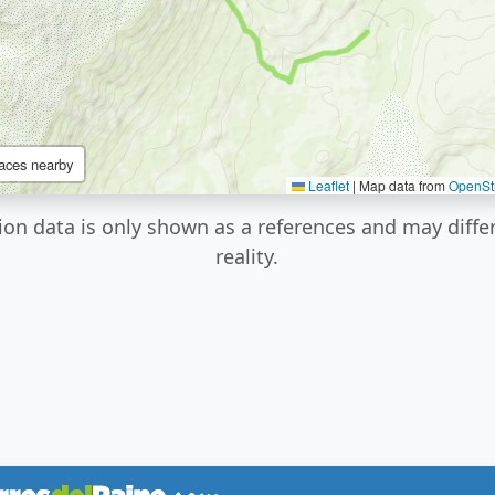
aces nearby
Leaflet
|
Map data from
OpenSt
ion data is only shown as a references and may diffe
reality.