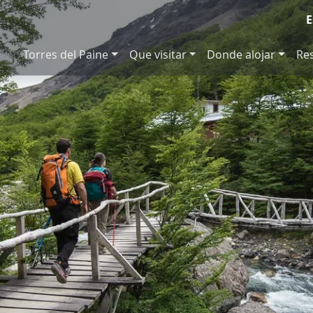
E
Torres del Paine
Que visitar
Donde alojar
Re