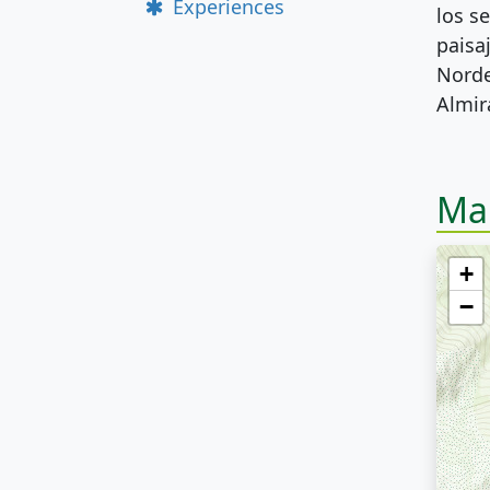
Experiences
los s
paisa
Norde
Almir
Ma
+
−