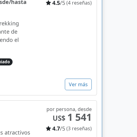
esde/hasta
4.5
/5
(4 reseñas)
trekking
ante de
iendo el
uiado
Ver más
por persona, desde
1 541
US$
4.7
/5
(3 reseñas)
s atractivos