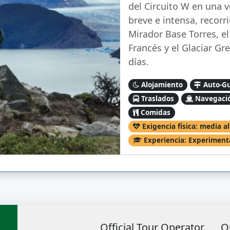
del Circuito W en una 
breve e intensa, recorr
Mirador Base Torres, el
Francés y el Glaciar Gr
días.
Alojamiento
Auto-G
Traslados
Navegaci
Comidas
Exigencia física: media al
Experiencia: Experimen
Official Tour Operator
O