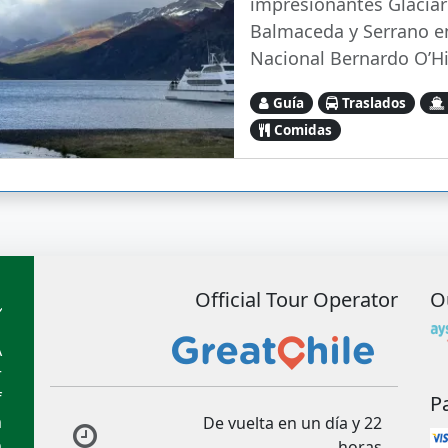
impresionantes Glaciar
Balmaceda y Serrano e
Nacional Bernardo O’Hi
Guía
Traslados
Comidas
Official Tour Operator
O
A
r
f
P
m
De vuelta en un día y 22
m
horas