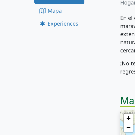
Hoga
Mapa
En el
Experiences
marav
exten
natur
cerca
¡No t
regre
Ma
+
−