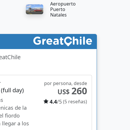
Aeropuerto
Puerto
Natales
eatChile
r
por persona, desde
260
full day)
US$
as
4.4
/5
(5 reseñas)
nicas de la
l fiordo
llegar a los