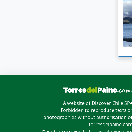
A website of Discover Chile SP
Forbidden to reproduce texts o
photographies without authorisation o
torresdelpaine.co
© Rights reserved to torresdelpaine.co