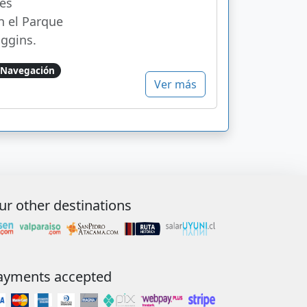
es
n el Parque
ggins.
Navegación
Ver más
ur other destinations
ayments accepted