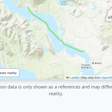
aces nearby
Leaflet
|
Map data from
OpenSt
ion data is only shown as a references and may diffe
reality.