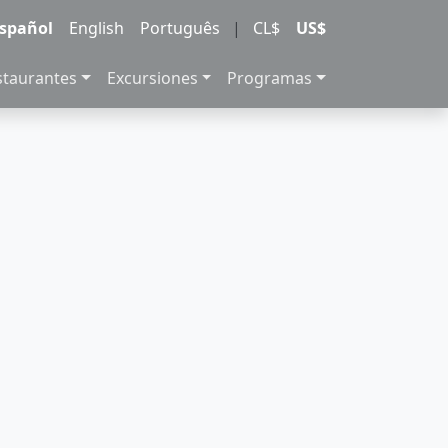
spañol
English
Português
|
CL$
US$
staurantes
Excursiones
Programas