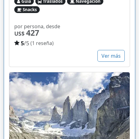
Guía
Traslados
Navegación
Snacks
por persona, desde
427
US$
5
/5
(1 reseña)
Ver más