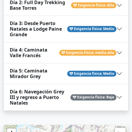
Día 2: Full Day Trekking
Exigencia física: Alta
Base Torres
Día 3: Desde Puerto
Natales a Lodge Paine
Exigencia física: Medio
Grande
Día 4: Caminata
Exigencia física: media alta
Valle Francés
Día 5: Caminata
Exigencia física: Medio
Mirador Grey
Día 6: Navegación Grey
III y regreso a Puerto
Exigencia física: Baja
Natales