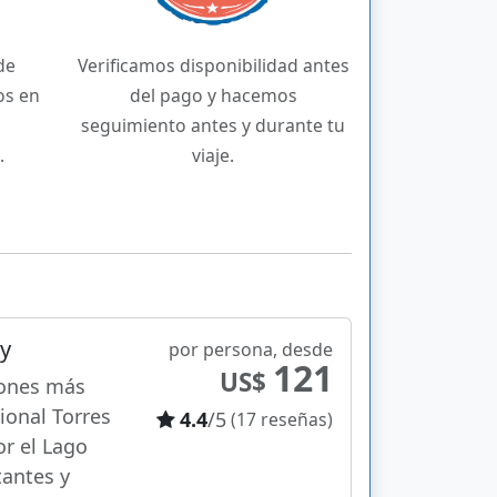
de
Verificamos disponibilidad antes
os en
del pago y hacemos
seguimiento antes y durante tu
.
viaje.
y
por persona, desde
121
US$
iones más
ional Torres
4.4
/5
(17 reseñas)
r el Lago
tantes y