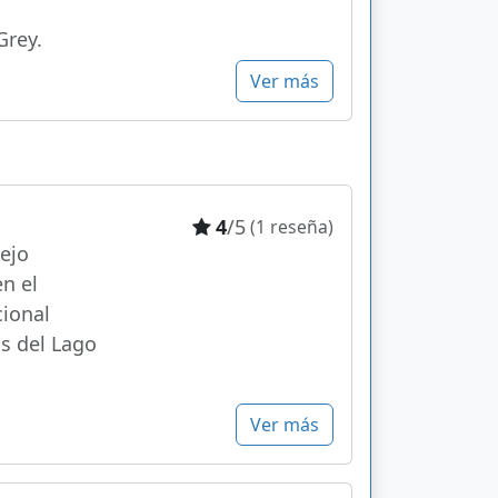
Grey.
Ver más
4
/5
(1 reseña)
ejo
en el
ional
as del Lago
Ver más