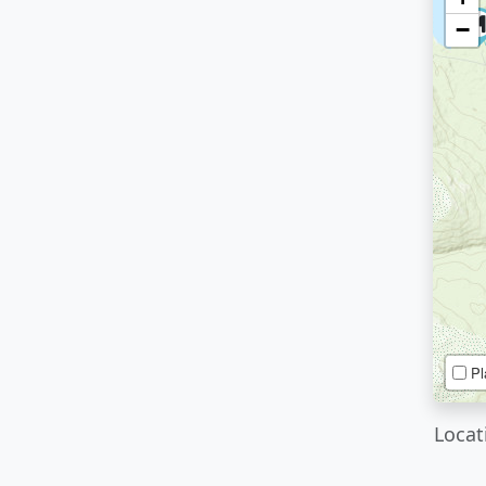
−
Pl
Locat