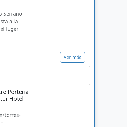
ío Serrano
sta a la
 el lugar
Ver más
re Portería
tor Hotel
m/torres-
de