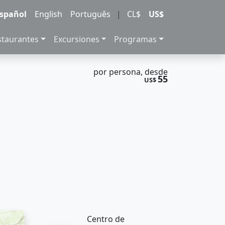
spañol
English
Português
|
CL$
US$
staurantes
Excursiones
Programas
por persona, desde
55
US$
Centro de