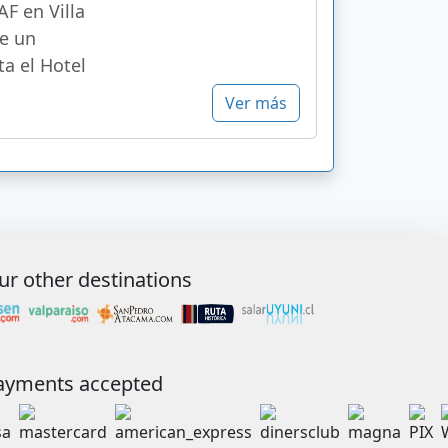
F en Villa
e un
a el Hotel
Ver más
ur other destinations
ayments accepted