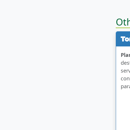
Oth
Pla
des
ser
con
par