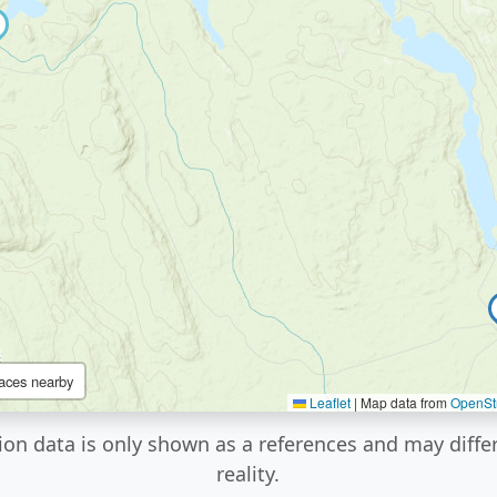
aces nearby
Leaflet
|
Map data from
OpenSt
ion data is only shown as a references and may diffe
reality.