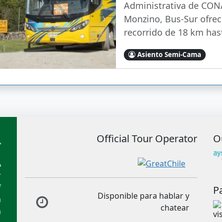
Administrativa de CONA
Monzino, Bus-Sur ofrec
recorrido de 18 km hast
Asiento Semi-Cama
Official Tour Operator
O
A
r
f
P
Disponible para hablar y
m
chatear
m