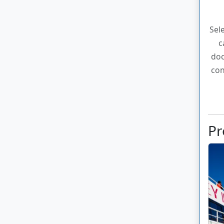
Sel
c
doc
con
Pr