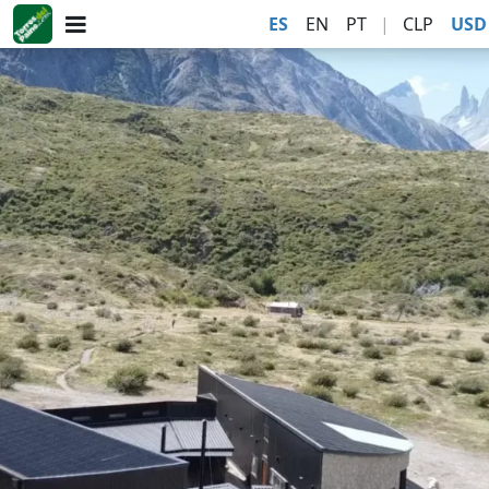
ES
EN
PT
|
CLP
USD