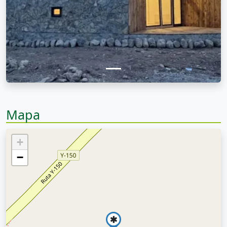
Mapa
+
−