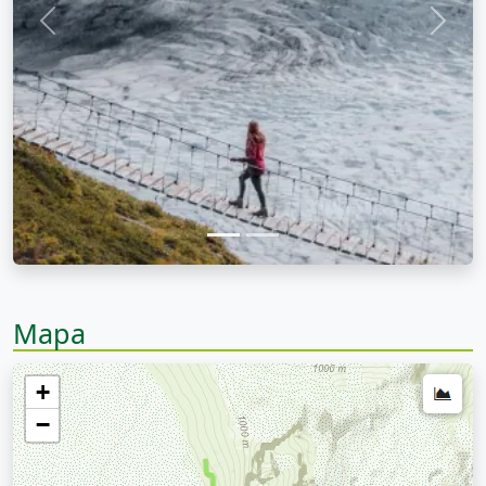
Anterior
Sigui
Mapa
+
−