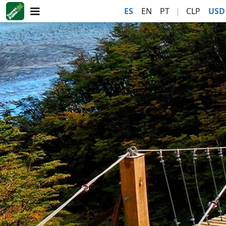
ES
EN
PT
|
CLP
USD