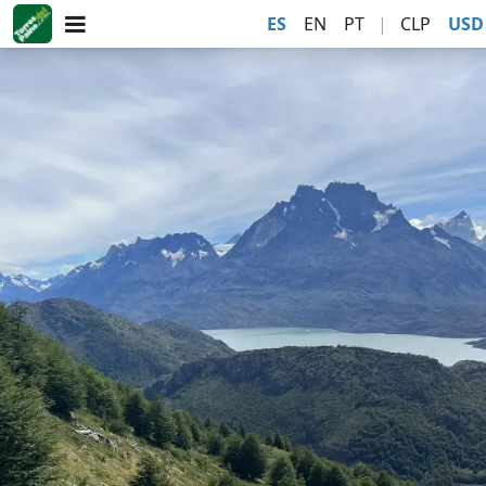
ES
EN
PT
|
CLP
USD