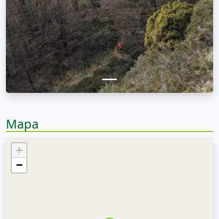
Mapa
+
−