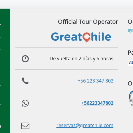
Official Tour Operator
O
A
r
f
P
m
De vuelta en 2 días y 6 horas
m
+56 223 347 802
O
+56223347802
reservas@greatchile.com