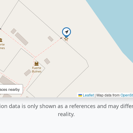
aces nearby
Leaflet
|
Map data from
OpenSt
ion data is only shown as a references and may diffe
reality.