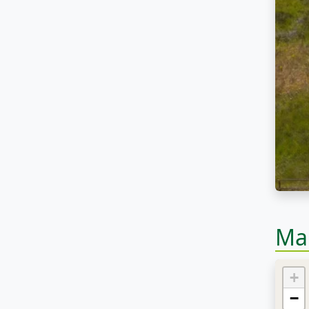
Ma
+
−