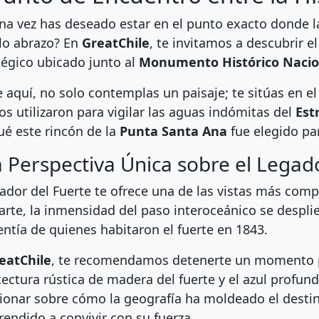
na vez has deseado estar en el punto exacto donde la
lo abrazo?
En
GreatChile
, te invitamos a descubrir e
tégico ubicado junto al
Monumento Histórico Nacio
 aquí, no solo contemplas un paisaje; te sitúas en 
os utilizaron para vigilar las aguas indómitas del
Est
ué este rincón de la
Punta Santa Ana
fue elegido par
 Perspectiva Única sobre el Legad
rador del Fuerte te ofrece una de las vistas más compl
rte, la inmensidad del paso interoceánico se despli
lentía de quienes habitaron el fuerte en 1843.
eatChile
, te recomendamos detenerte un momento pa
tectura rústica de madera del fuerte y el azul profund
xionar sobre cómo la geografía ha moldeado el desti
rendido a convivir con su fuerza.