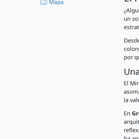
Mapa
¿Algu
un so
estra
Desde
colon
por q
Una
El Mi
asoma
la va
En
Gr
arqui
refle
ha ap