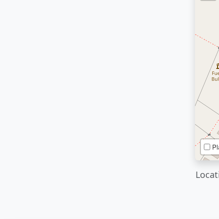
Pl
Locat