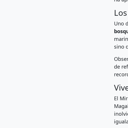
Los
Uno d
bosqu
marin
sino 
Obser
de re
recor
Viv
El Mi
Magal
inolv
iguala