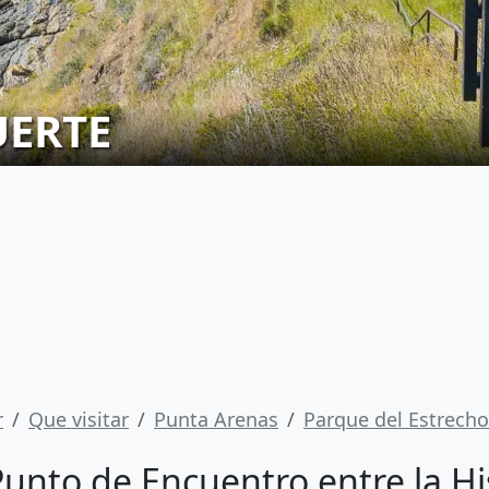
UERTE
r
Que visitar
Punta Arenas
Parque del Estrech
Punto de Encuentro entre la His