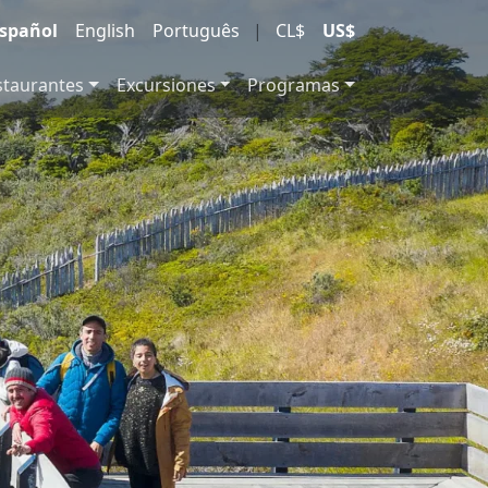
spañol
English
Português
|
CL$
US$
staurantes
Excursiones
Programas