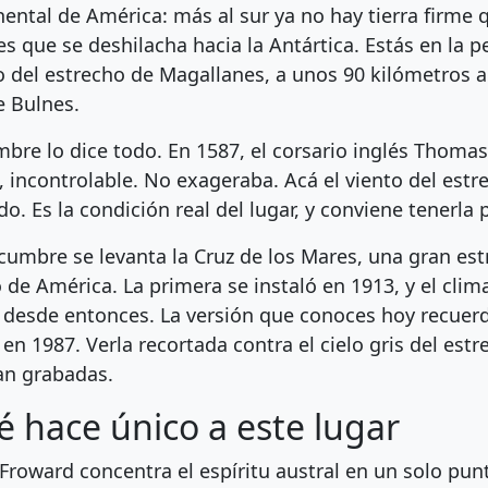
nental de América: más al sur ya no hay tierra firme qu
es que se deshilacha hacia la Antártica. Estás en la
 del estrecho de Magallanes, a unos 90 kilómetros al
e Bulnes.
mbre lo dice todo. En 1587, el corsario inglés Thoma
l, incontrolable. No exageraba. Acá el viento del estre
o. Es la condición real del lugar, y conviene tenerla p
 cumbre se levanta la Cruz de los Mares, una gran es
 de América. La primera se instaló en 1913, y el clim
 desde entonces. La versión que conoces hoy recuerda 
, en 1987. Verla recortada contra el cielo gris del e
n grabadas.
 hace único a este lugar
Froward concentra el espíritu austral en un solo punt