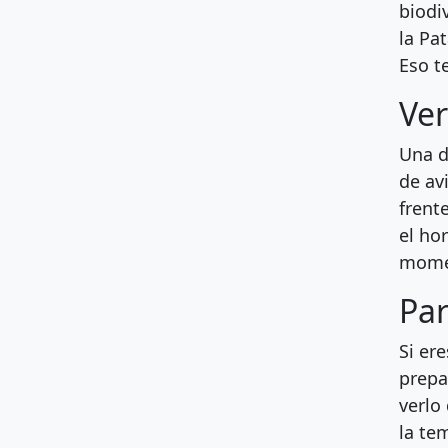
biodi
la Pa
Eso te
Ver
Una d
de av
frent
el ho
momen
Par
Si er
prepa
verlo
la te