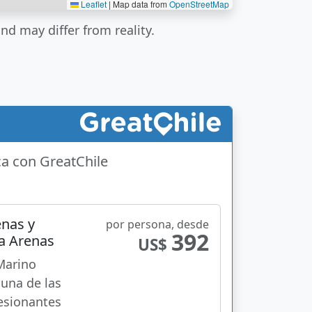
Leaflet
|
Map data from
OpenStreetMap
nd may differ from reality.
ca con GreatChile
enas y
por persona, desde
392
a Arenas
US$
Marino
 una de las
esionantes