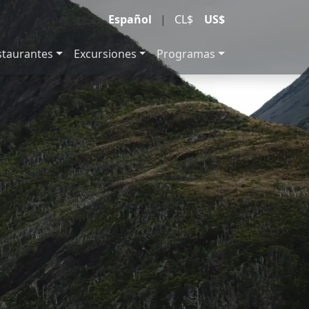
Español
|
CL$
US$
staurantes
Excursiones
Programas