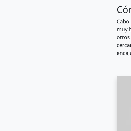
Cóm
Cabo 
muy b
otros
cerca
encaj