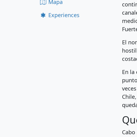
Mapa
conti
canal
Experiences
medio
Fuert
El no
hosti
costad
En la
punto
veces
Chile
queda
Qué
Cabo 