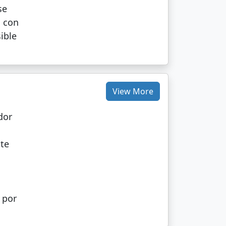
se
 con
ible
View More
dor
e
 te
 por