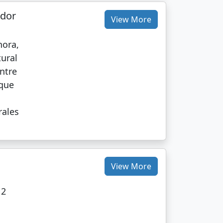
ador
View More
hora,
tural
ntre
 que
rales
View More
 2