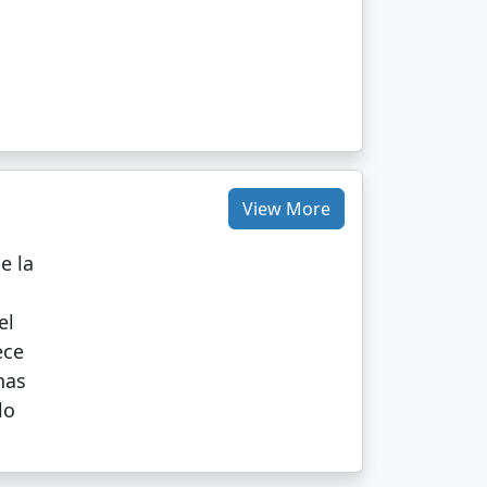
View More
e la
el
ece
nas
lo