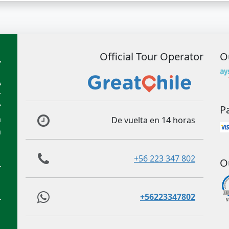
Official Tour Operator
O
A
r
f
P
m
De vuelta en 14 horas
m
+56 223 347 802
O
+56223347802