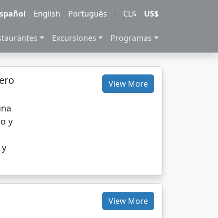
spañol
English
Português
|
CL$
US$
staurantes
Excursiones
Programas
ero
View More
una
go y
 y
a
View More