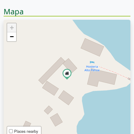
Mapa
+
−
Places nearby