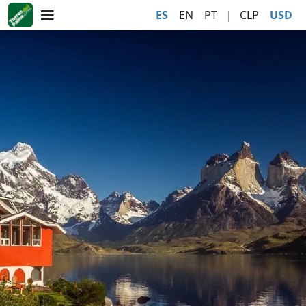
ES
EN
PT
|
CLP
USD